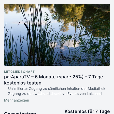
MITGLIEDSCHAFT
parAparaTV – 6 Monate (spare 25%) - 7 Tage
kostenlos testen
Unlimitierter Zugang zu sämtlichen Inhalten der Mediathek
Zugang zu den wöchentlichen Live Events von Lalla und
Vilas
Zugriff zu den Mitschnitten der Live Events
Zugriff zu allen Inhalten der Akademie Rubrik zur
Kostenlos für 7 Tage
Gesamtbetrag
persönlichen Weiterbildung