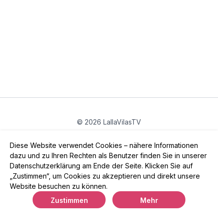
© 2026 LallaVilasTV
Privatsphäre
∙
Gutschein
∙
FAQ
∙
AGB
∙
Impressum
Diese Website verwendet Cookies – nähere Informationen
App holen ->
dazu und zu Ihren Rechten als Benutzer finden Sie in unserer
Datenschutzerklärung am Ende der Seite. Klicken Sie auf
„Zustimmen“, um Cookies zu akzeptieren und direkt unsere
Website besuchen zu können.
Powered by Uscreen
Zustimmen
Mehr