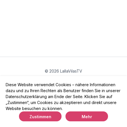
© 2026 LallaVilasTV
Privatsphäre
∙
Gutschein
∙
FAQ
∙
AGB
∙
Impressum
Diese Website verwendet Cookies – nähere Informationen
App holen ->
dazu und zu Ihren Rechten als Benutzer finden Sie in unserer
Datenschutzerklärung am Ende der Seite. Klicken Sie auf
„Zustimmen“, um Cookies zu akzeptieren und direkt unsere
Website besuchen zu können.
Powered by Uscreen
Zustimmen
Mehr