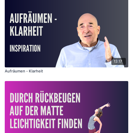
deutlich wahrnehmbaren Energiefluss. Die Praxis wird
weicher, und der Geist sanfter und weniger
„verbissen“. Im Alltag schenken sie uns ein
beschwerdefreieres Sitzen. Werden die Schlüssel
regelmäßig geübt, stellt sich mit der Zeit auch die
spirituelle Erfahrung ein. Ein ruhiges zu sich selbst
Kommen.
13:17
Aufräumen - Klarheit