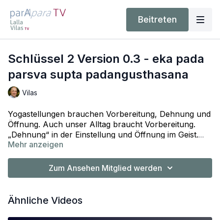
Beitreten
Schlüssel 2 Version 0.3 - eka pada
parsva supta padangusthasana
Vilas
Yogastellungen brauchen Vorbereitung, Dehnung und
Öffnung. Auch unser Alltag braucht Vorbereitung.
„Dehnung“ in der Einstellung und Öffnung im Geist.
Mehr anzeigen
Der Wunsch in der Meditationspraxis ruhig, aufrecht
und entspannt zu sitzen braucht Dehnung und
Öffnung. Der Einfluss der Schlüssel auf die
Zum Ansehen Mitglied werden
regelmäßige Yogapraxis und den Alltag ist enorm.
Durch die Ausrichtung der Schlüssel mit den
universellen Ausrichtungsprinzipien, garantieren sie
Ähnliche Videos
bei allen Beugen, nach vorne, nach hinten und zur
Seite, hohe Flexibilität, integrierte Gelenke und einen