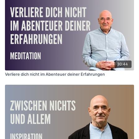
deutlich wahrnehmbaren Energiefluss. Die Praxis wird
weicher, und der Geist sanfter und weniger
„verbissen“. Im Alltag schenken sie uns ein
beschwerdefreieres Sitzen. Werden die Schlüssel
regelmäßig geübt, stellt sich mit der Zeit auch die
spirituelle Erfahrung ein. Ein ruhiges zu sich selbst
Kommen.
30:44
Verliere dich nicht im Abenteuer deiner Erfahrungen