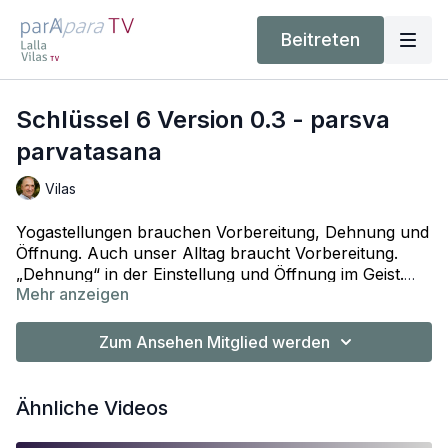
Beitreten
Schlüssel 6 Version 0.3 - parsva
parvatasana
Vilas
Yogastellungen brauchen Vorbereitung, Dehnung und
Öffnung. Auch unser Alltag braucht Vorbereitung.
„Dehnung“ in der Einstellung und Öffnung im Geist.
Mehr anzeigen
Der Wunsch in der Meditationspraxis ruhig, aufrecht
und entspannt zu sitzen braucht Dehnung und
Öffnung. Der Einfluss der Schlüssel auf die
Zum Ansehen Mitglied werden
regelmäßige Yogapraxis und den Alltag ist enorm.
Durch die Ausrichtung der Schlüssel mit den
universellen Ausrichtungsprinzipien, garantieren sie
Ähnliche Videos
bei allen Beugen, nach vorne, nach hinten und zur
Seite, hohe Flexibilität, integrierte Gelenke und einen