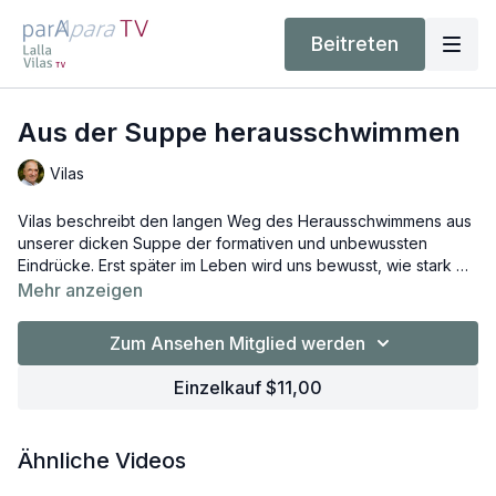
Beitreten
Aus der Suppe herausschwimmen
Vilas
Vilas beschreibt den langen Weg des Herausschwimmens aus
unserer dicken Suppe der formativen und unbewussten
Eindrücke. Erst später im Leben wird uns bewusst, wie stark wir
dadurch beeinflusst sind. Wie sehr sich diese Eindrücke in
Mehr anzeigen
unseren Verhaltens- und Kommunikationsmustern
widerspiegeln. Es lohnt sich, sie anzuschauen und aus dem
Zum Ansehen Mitglied werden
Annehmen Veränderungen einleiten.
Einzelkauf $11,00
Ähnliche Videos