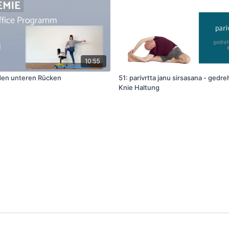
10:55
den unteren Rücken
51: parivrtta janu sirsasana - gedrehte Kopf zum
Knie Haltung