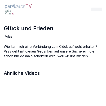
Glück und Frieden
Vilas
Wie kann ich eine Verbindung zum Glück aufrecht erhalten?
Vilas geht mit diesen Gedanken auf unsere Suche ein, die
schon nur deshalb scheitern wird, weil wir uns mit den
Erwartungshaltungen an die Zukunft blockieren, die auf der
Kurzzeiterfahrung eines glücklichen Moments aufbauen. Eine
Verbindung zu der Erfahrung des in uns ruhenden Glücks wird
Ähnliche Videos
nur gelingen, wenn wir innerlich unseren Frieden mit uns selbst
finden und ihn leben können.