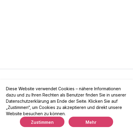
© 2026 LallaVilasTV
Diese Website verwendet Cookies – nähere Informationen
Privatsphäre
∙
Gutschein
∙
FAQ
∙
AGB
∙
Impressum
dazu und zu Ihren Rechten als Benutzer finden Sie in unserer
App holen ->
Datenschutzerklärung am Ende der Seite. Klicken Sie auf
„Zustimmen“, um Cookies zu akzeptieren und direkt unsere
Website besuchen zu können.
Powered by Uscreen
Zustimmen
Mehr