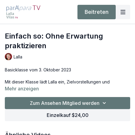
Beitreten
Einfach so: Ohne Erwartung
praktizieren
Lalla
Basicklasse vom 3. Oktober 2023
Mit dieser Klasse lädt Lalla ein, Zielvorstellungen und
Erwartungen, die allzu oft unseren Alltag prägen, ruhen zu
Mehr anzeigen
lassen und einfach
so
zu praktizieren. Sie begleitet Dich
einfühlsam und inspirierend durch eine Basic-Praxis.
Zum Ansehen Mitglied werden
Level: basic
Einzelkauf $24,00