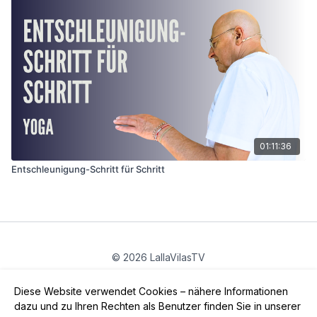
01:11:36
Entschleunigung-Schritt für Schritt
© 2026 LallaVilasTV
Privatsphäre
∙
Gutschein
∙
FAQ
∙
AGB
∙
Impressum
Diese Website verwendet Cookies – nähere Informationen
App holen ->
dazu und zu Ihren Rechten als Benutzer finden Sie in unserer