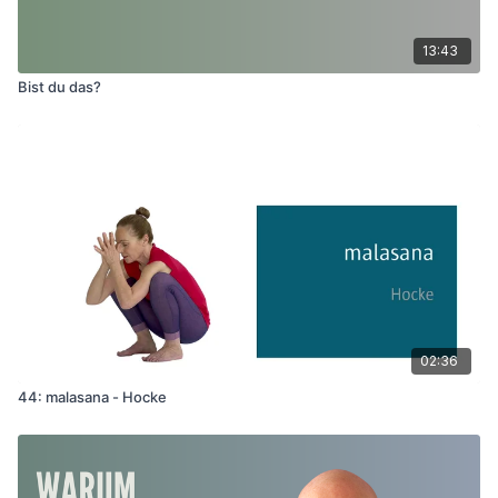
13:43
Bist du das?
02:36
44: malasana - Hocke