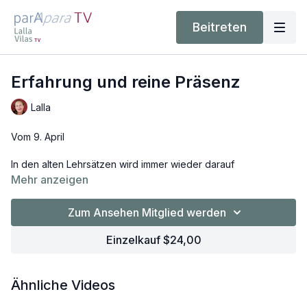
Beitreten
Erfahrung und reine Präsenz
Lalla
Vom 9. April
In den alten Lehrsätzen wird immer wieder darauf
hingewiesen, dass Yoga eine Erfahrungspraxis und eine
Mehr anzeigen
Übung in uneingeschränkter Präsenz ist. Dies nimmt Lalla in
ihrer Klasse auf und schafft immer wieder Gegenwart. Dich
Zum Ansehen Mitglied werden
erwarten verschiedene Leistenöffner, die danach zu tief
gegrätschten Stand- und Sitzhaltungen führen.
Einzelkauf $24,00
Ähnliche Videos