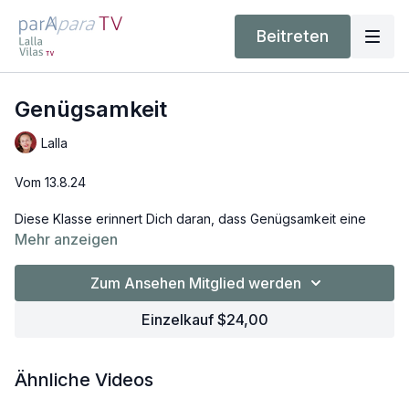
Beitreten
Genügsamkeit
Lalla
Vom 13.8.24
Diese Klasse erinnert Dich daran, dass Genügsamkeit eine
Einstellung ist, die Dir Ruhe, Gelassenheit und Demut für den
Mehr anzeigen
eigenen Körper und das eigene Dasein schenkt. Dich erwartet
eine restorative Klasse, mit vielen regenerierenden Haltungen,
Zum Ansehen Mitglied werden
die sich anbietet an heißen Tagen.
Einzelkauf $24,00
Ähnliche Videos