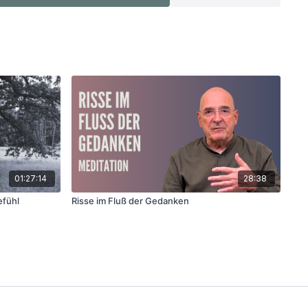
01:27:14
28:38
efühl
Risse im Fluß der Gedanken