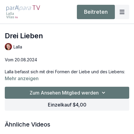
Beitreten
Drei Lieben
Lalla
Vom 20.08.2024
Lalla befasst sich mit drei Formen der Liebe und des Liebens:
Wo liegt der Unterschied zwischen “ich bin verliebt”, “ich liebe
Mehr anzeigen
Dich” und schließlich der bedingungslosen Liebe? An wen
richten sich diese Formen der Liebe und wo entspringen sie.
Zum Ansehen Mitglied werden
Inspirierende und einfühlsame Gedanken zum Thema Liebe.
Einzelkauf $4,00
Ähnliche Videos