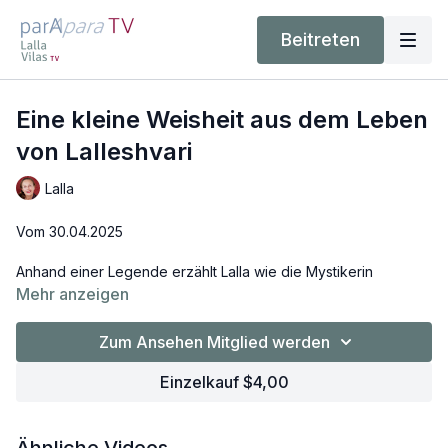
Beitreten
Eine kleine Weisheit aus dem Leben
von Lalleshvari
Lalla
Vom 30.04.2025
Anhand einer Legende erzählt Lalla wie die Mystikerin
Lalleshvari im 14. Jahrhundert gelehrt hat. Sie hatte in Bildern
Mehr anzeigen
gesprochen und ihre Erkenntnisse in Liedern kundgetan. Oft
benutzte sie Gleichnisse, die bis in unserer heutigen Zeit
Zum Ansehen Mitglied werden
immer noch hoch aktuell sind. Ein solches Gleichnis wird hier
vorgestellt.
Einzelkauf $4,00