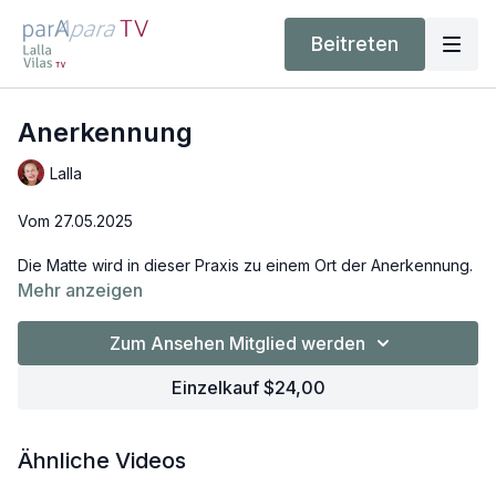
Beitreten
Anerkennung
Lalla
Vom 27.05.2025
Die Matte wird in dieser Praxis zu einem Ort der Anerkennung.
Hier öffnet sich ein Raum, um sich selbst immer besser zu
Mehr anzeigen
erkennen, kennenzulernen, sich selbst zu bejahen. Wie schön,
denn das macht uns immer unabhängiger davon, ob wir
Zum Ansehen Mitglied werden
Anerkennung von außen bekommen.
Einzelkauf $24,00
Ähnliche Videos