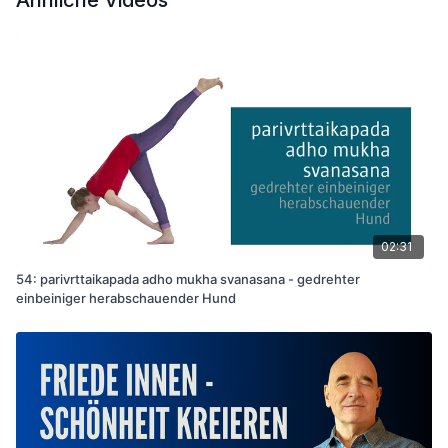
Ähnliche Videos
sog. “Wunschgewicht” oder auch in jeglicher Hinsicht der
gütige Umgang mit sich selbst.
Veranstaltungen vor Ort
02:31
54: parivrttaikapada adho mukha svanasana - gedrehter
einbeiniger herabschauender Hund