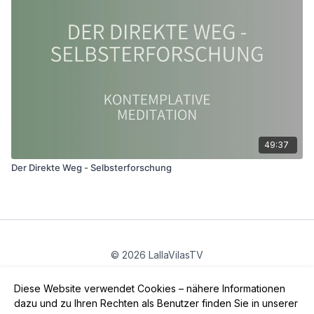
49:37
Der Direkte Weg - Selbsterforschung
© 2026 LallaVilasTV
Privatsphäre
∙
Gutschein
∙
FAQ
∙
AGB
∙
Impressum
Diese Website verwendet Cookies – nähere Informationen
App holen ->
dazu und zu Ihren Rechten als Benutzer finden Sie in unserer