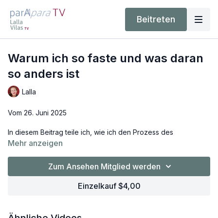
Beitreten
Warum ich so faste und was daran
so anders ist
Lalla
Vom 26. Juni 2025
In diesem Beitrag teile ich, wie ich den Prozess des
Nahrungsentzugs umdeute und ihn als Erkenntnisgewinn
Mehr anzeigen
wahrnehme. Fasten verstehe ich als “Häutungsprozess”: Durch
Reflexion kann Altes an Gedanken und Mustern erkannt
Zum Ansehen Mitglied werden
werden und wenn es nicht mehr dienlich ist, darf es einfach
gehen. So entsteht Raum für etwas Neues. Bedeutsam für
Einzelkauf $4,00
dieses “Neue” ist für mich vor allem die Phase nach dem
Fasten - das “Auftauchen”, denn wenn wir diese Phase
achtsam gestalten, kann wirklich neues geschehen: Sei es das