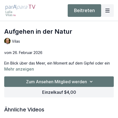
Beitreten
Aufgehen in der Natur
Vilas
vom 26. Februar 2026
Ein Blick über das Meer, ein Moment auf dem Gipfel oder ein
stiller Spaziergang im Wald – manchmal werden Gedanken
Mehr anzeigen
plötzlich leise, und etwas Weites öffnet sich. Diese Inspiration
der Woche lädt dazu ein, solche Erfahrungen neu zu
Zum Ansehen Mitglied werden
betrachten. Nicht als romantische Ausnahme, sondern als
Hinweis auf eine Gegenwart, die immer da ist. Natur fügt nichts
Einzelkauf $4,00
hinzu – ist einfach da. Und im Stillwerden und Aufgehen in der
Natur wird sichtbar, was unter aller Bewegung bereits ruht.
Ähnliche Videos