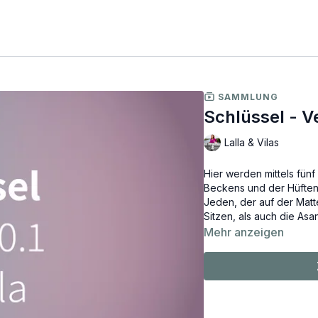
SAMMLUNG
Schlüssel - Ve
Lalla & Vilas
Hier werden mittels fünf
Beckens und der Hüften,
Jeden, der auf der Matte
Sitzen, als auch die Asa
Mehr anzeigen