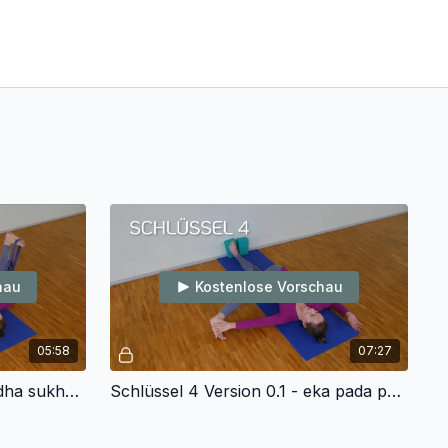
hau
Kostenlose Vorschau
05:58
07:27
Schlüssel 3 Version 0.1 - ardha sukhabalasana
Schlüssel 4 Version 0.1 - eka pada parivrtta supta padangusthasana