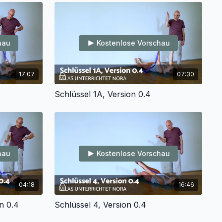
hau
Kostenlose Vorschau
17:07
07:30
Schlüssel 1A, Version 0.4
hau
Kostenlose Vorschau
04:18
16:46
on 0.4
Schlüssel 4, Version 0.4