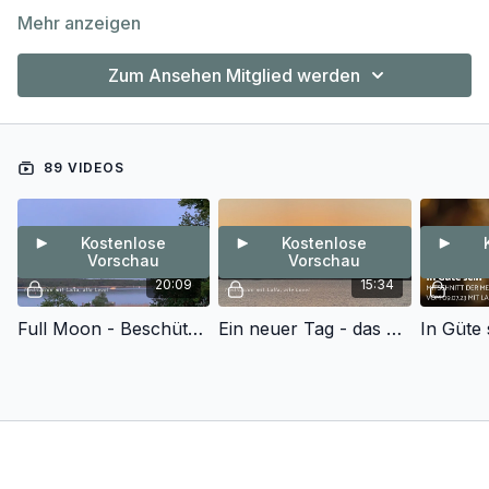
Mehr anzeigen
Zum Ansehen Mitglied werden
89 VIDEOS
Kostenlose
Kostenlose
Vorschau
Vorschau
20:09
15:34
Full Moon - Beschützt werden
Ein neuer Tag - das Geschenk der Möglichkeiten
In Güte 