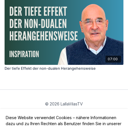
07:00
Der tiefe Effekt der non-dualen Herangehensweise
© 2026 LallaVilasTV
Privatsphäre
∙
Gutschein
∙
FAQ
∙
AGB
∙
Impressum
Diese Website verwendet Cookies – nähere Informationen
App holen ->
dazu und zu Ihren Rechten als Benutzer finden Sie in unserer