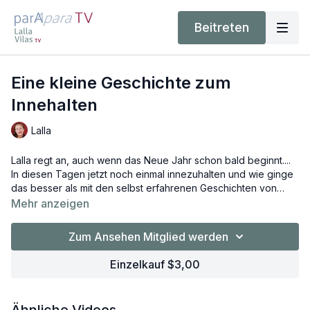
Beitreten
Eine kleine Geschichte zum
Innehalten
Lalla
Lalla regt an, auch wenn das Neue Jahr schon bald beginnt....
In diesen Tagen jetzt noch einmal innezuhalten und wie ginge
das besser als mit den selbst erfahrenen Geschichten von
früher rund um die Weihnachtstage. Gemeint sind die
Mehr anzeigen
Geschichten, die die Augen bis heute zum Leuchten bringen.
Zum Ansehen Mitglied werden
Einzelkauf $3,00