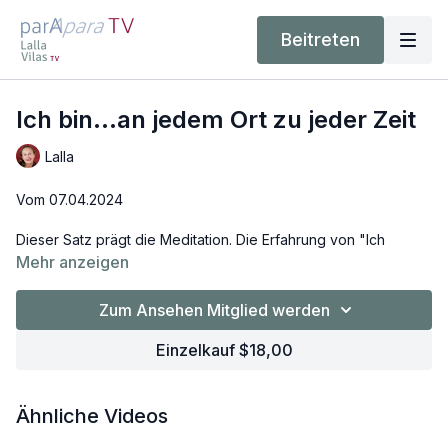
Beitreten
Ich bin...an jedem Ort zu jeder Zeit
Lalla
Vom 07.04.2024
Dieser Satz prägt die Meditation. Die Erfahrung von "Ich
bin" bleibt immer die gleiche. Wir machen Erfahrungen, die
Mehr anzeigen
sich in unserem täglichen Tun und Sein in Gedanken und
Geschichten ausdrücken, die diese Erfahrung immer wieder
Zum Ansehen Mitglied werden
verdecken. Lalla führt zur Ruhe und zeigt, wie wir unser
Gewahrsein erfahren können, frei von Ideen und Gedanken
Einzelkauf $18,00
der Vergangenheit und der Zukunft.
Ähnliche Videos