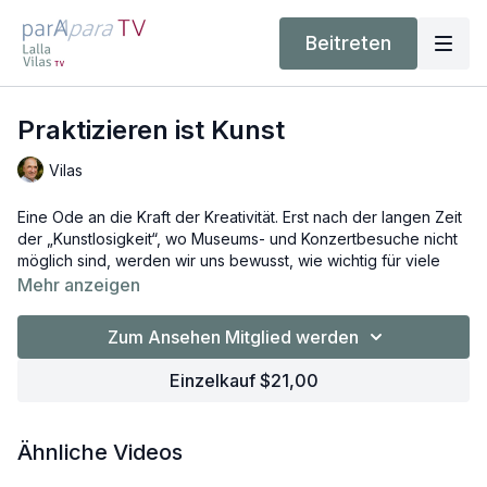
Beitreten
Praktizieren ist Kunst
Vilas
Eine Ode an die Kraft der Kreativität. Erst nach der langen Zeit
der „Kunstlosigkeit“, wo Museums- und Konzertbesuche nicht
möglich sind, werden wir uns bewusst, wie wichtig für viele
von uns die Kunst ist. Lalla und Vilas haben die Asanapraxis,
Mehr anzeigen
die von unserer Lebensfreude getragen wird, immer als eine
Möglichkeit des eigenen, kunstvollen Schaffens verstanden.
Zum Ansehen Mitglied werden
Level: basic/intermediate
Einzelkauf $21,00
Ähnliche Videos