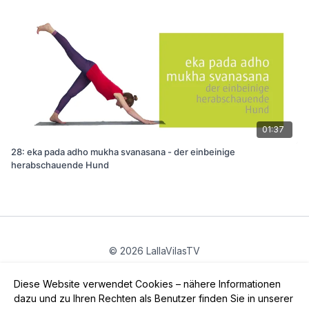
01:37
28: eka pada adho mukha svanasana - der einbeinige
herabschauende Hund
© 2026 LallaVilasTV
Privatsphäre
∙
Gutschein
∙
FAQ
∙
AGB
∙
Impressum
Diese Website verwendet Cookies – nähere Informationen
App holen ->
dazu und zu Ihren Rechten als Benutzer finden Sie in unserer