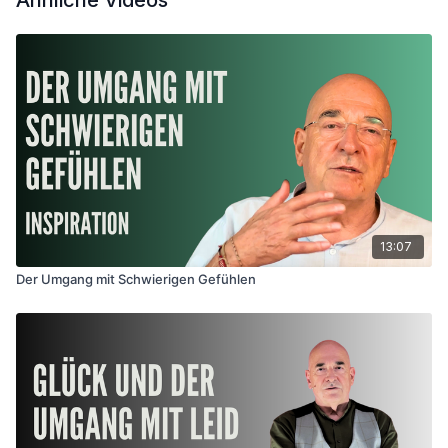
Ähnliche Videos
Sein. Präsenz.
13:07
Der Umgang mit Schwierigen Gefühlen