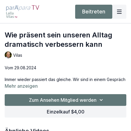
Beitreten
Wie präsent sein unseren Alltag
dramatisch verbessern kann
Vilas
Vom 29.08.2024
Immer wieder passiert das gleiche. Wir sind in einem Gespräch
und werden von unseren Reaktionsmustern bestimmt. So fallen
Mehr anzeigen
dann auch unsere Gesprächsbeiträge aus. Vilas beschreibt
hier eine Herangehensweise, die allen zu jedem Moment
Zum Ansehen Mitglied werden
möglich ist. Es kann so einfach sein, wenn wir unsere
Gewohnheit des permanenten Denkens durchbrechen und für
Einzelkauf $4,00
einen Moment in die Ruhe unseres Seins im gegenwärtigen
Moment eintauchen. Das braucht keine Trainings oder
Coachings, das braucht nur das Wissen von unserem wahren