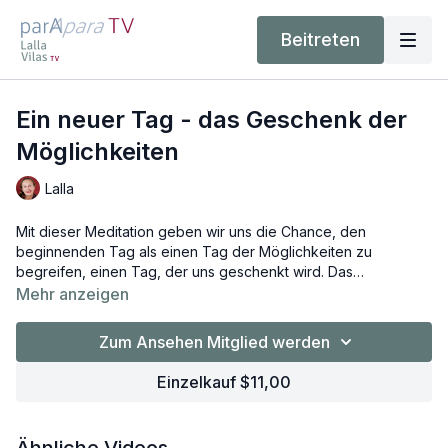
Beitreten
Ein neuer Tag - das Geschenk der
Möglichkeiten
Lalla
Mit dieser Meditation geben wir uns die Chance, den
beginnenden Tag als einen Tag der Möglichkeiten zu
begreifen, einen Tag, der uns geschenkt wird. Das
Bewusstsein dafür entsteht durch die Zuwendung zum
Mehr anzeigen
inneren, unendlich weiten, ewigen Raum. Lalla lässt uns im Hier
diesen Raum ertasten, atmen, so dass er sich schließlich
Zum Ansehen Mitglied werden
ausdehnen darf -ruhig, friedlich, liebevoll, ohne Müssen.
Diesen Raum betreten, jetzt, bevor wir ins Außen gehen,
Einzelkauf $11,00
bevor Eindrücke entstehen, Begegnungen mit Menschen,
Gespräche, dazu lädt diese Meditation ein.